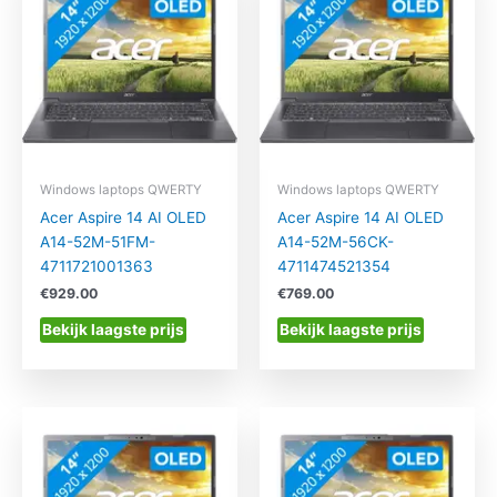
Windows laptops QWERTY
Windows laptops QWERTY
Acer Aspire 14 AI OLED
Acer Aspire 14 AI OLED
A14-52M-51FM-
A14-52M-56CK-
4711721001363
4711474521354
€
929.00
€
769.00
Bekijk laagste prijs
Bekijk laagste prijs