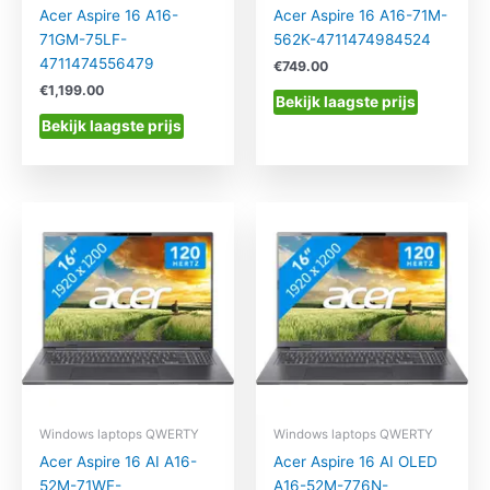
Acer Aspire 16 A16-
Acer Aspire 16 A16-71M-
71GM-75LF-
562K-4711474984524
4711474556479
€
749.00
€
1,199.00
Bekijk laagste prijs
Bekijk laagste prijs
Windows laptops QWERTY
Windows laptops QWERTY
Acer Aspire 16 AI A16-
Acer Aspire 16 AI OLED
52M-71WF-
A16-52M-776N-